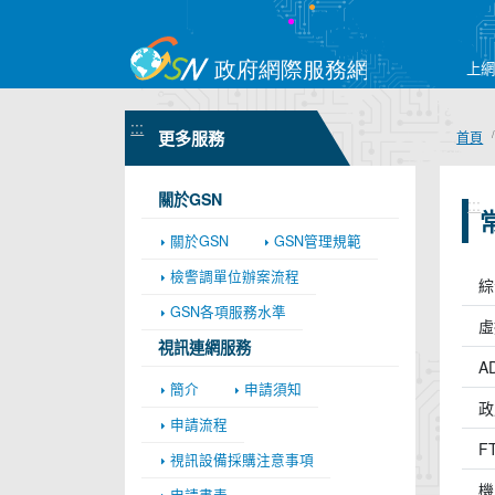
上
:::
更多服務
首頁
關於GSN
:::
關於GSN
GSN管理規範
檢警調單位辦案流程
綜
GSN各項服務水準
虛
視訊連網服務
A
簡介
申請須知
政
申請流程
F
視訊設備採購注意事項
機
申請書表