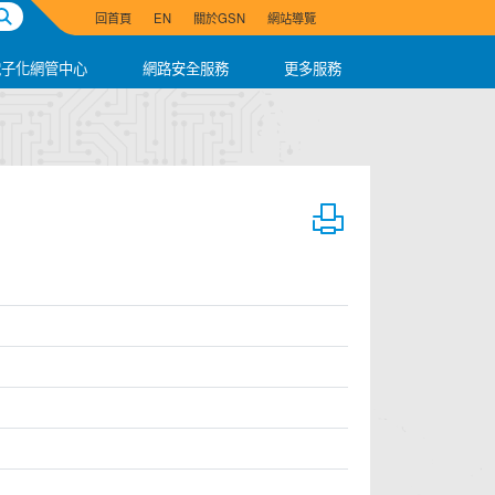
跳
回首頁
EN
關於GSN
網站導覽
到
主
電子化網管中心
網路安全服務
更多服務
要
內
容