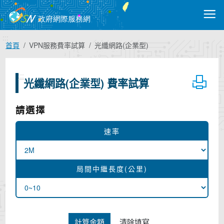
跳
到
主
要
:::
首頁
VPN服務費率試算
光纖網路(企業型)
內
容
:::
光纖網路(企業型) 費率試算
請選擇
速率
局間中繼長度(公里)